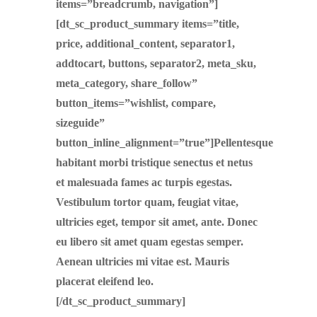
items=”breadcrumb, navigation”]
[dt_sc_product_summary items=”title,
price, additional_content, separator1,
addtocart, buttons, separator2, meta_sku,
meta_category, share_follow”
button_items=”wishlist, compare,
sizeguide”
button_inline_alignment=”true”]Pellentesque
habitant morbi tristique senectus et netus
et malesuada fames ac turpis egestas.
Vestibulum tortor quam, feugiat vitae,
ultricies eget, tempor sit amet, ante. Donec
eu libero sit amet quam egestas semper.
Aenean ultricies mi vitae est. Mauris
placerat eleifend leo.
[/dt_sc_product_summary]