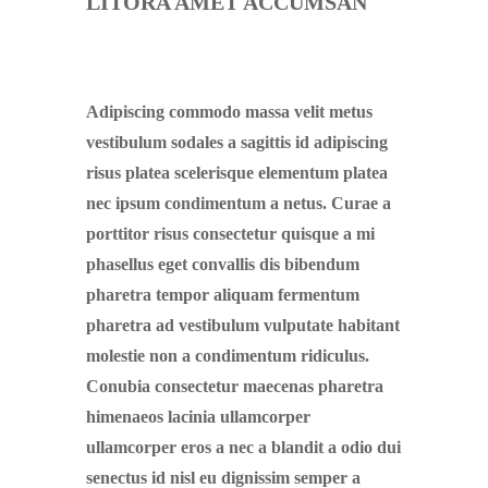
LITORA AMET ACCUMSAN
Adipiscing commodo massa velit metus
vestibulum sodales a sagittis id adipiscing
risus platea scelerisque elementum platea
nec ipsum condimentum a netus. Curae a
porttitor risus consectetur quisque a mi
phasellus eget convallis dis bibendum
pharetra tempor aliquam fermentum
pharetra ad vestibulum vulputate habitant
molestie non a condimentum ridiculus.
Conubia consectetur maecenas pharetra
himenaeos lacinia ullamcorper
ullamcorper eros a nec a blandit a odio dui
senectus id nisl eu dignissim semper a