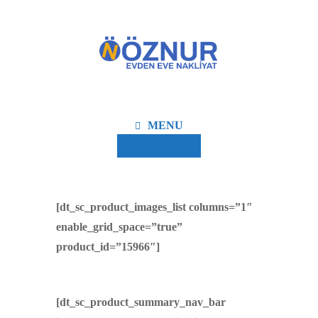
MENU
Fiyat Al
[dt_sc_product_images_list columns=”1″
enable_grid_space=”true”
product_id=”15966″]
[dt_sc_product_summary_nav_bar